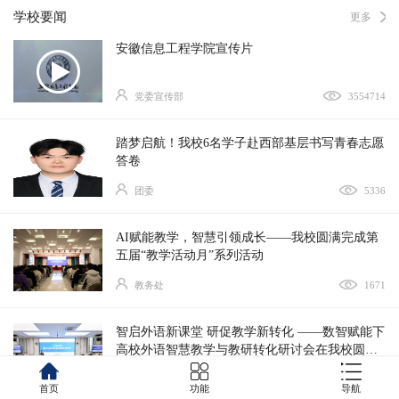
学校要闻
更多
安徽信息工程学院宣传片
党委宣传部
3554714
踏梦启航！我校6名学子赴西部基层书写青春志愿
答卷
团委
5336
AI赋能教学，智慧引领成长——我校圆满完成第
五届“教学活动月”系列活动
教务处
1671
智启外语新课堂 研促教学新转化 ——数智赋能下
高校外语智慧教学与教研转化研讨会在我校圆满
举行
通识教育与外国语学院
17449
首页
功能
导航